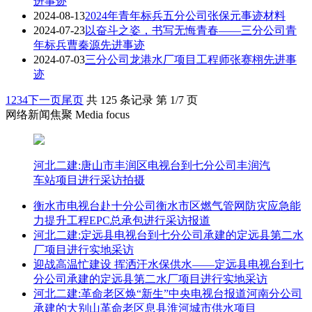
进事迹
2024-08-13
2024年青年标兵五分公司张保元事迹材料
2024-07-23
以奋斗之姿，书写无悔青春——三分公司青
年标兵曹秦源先进事迹
2024-07-03
三分公司龙港水厂项目工程师张赛栩先进事
迹
1
2
3
4
下一页
尾页
共 125 条记录 第 1/7 页
网络新闻焦聚 Media focus
河北二建:唐山市丰润区电视台到七分公司丰润汽
车站项目进行采访拍摄
衡水市电视台赴十分公司衡水市区燃气管网防灾应急能
力提升工程EPC总承包进行采访报道
河北二建:定远县电视台到七分公司承建的定远县第二水
厂项目进行实地采访
迎战高温忙建设 挥洒汗水保供水——定远县电视台到七
分公司承建的定远县第二水厂项目进行实地采访
河北二建:革命老区焕“新生”中央电视台报道河南分公司
承建的大别山革命老区息县淮河城市供水项目