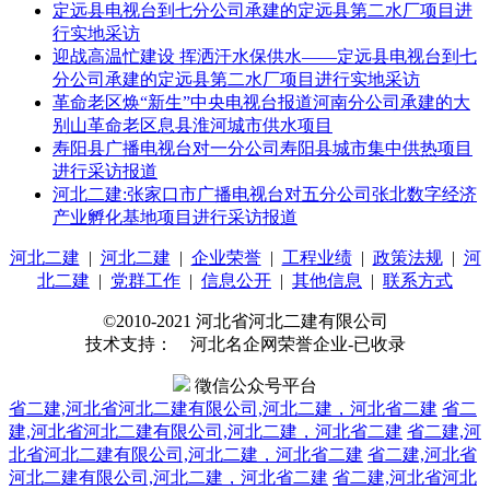
定远县电视台到七分公司承建的定远县第二水厂项目进
行实地采访
迎战高温忙建设 挥洒汗水保供水——定远县电视台到七
分公司承建的定远县第二水厂项目进行实地采访
革命老区焕“新生”中央电视台报道河南分公司承建的大
别山革命老区息县淮河城市供水项目
寿阳县广播电视台对一分公司寿阳县城市集中供热项目
进行采访报道
河北二建:张家口市广播电视台对五分公司张北数字经济
产业孵化基地项目进行采访报道
河北二建
|
河北二建
|
企业荣誉
|
工程业绩
|
政策法规
|
河
北二建
|
党群工作
|
信息公开
|
其他信息
|
联系方式
©2010-2021 河北省河北二建有限公司
技术支持： 河北名企网荣誉企业-已收录
徵信公众号平台
省二建,河北省河北二建有限公司,河北二建，河北省二建
省二
建,河北省河北二建有限公司,河北二建，河北省二建
省二建,河
北省河北二建有限公司,河北二建，河北省二建
省二建,河北省
河北二建有限公司,河北二建，河北省二建
省二建,河北省河北