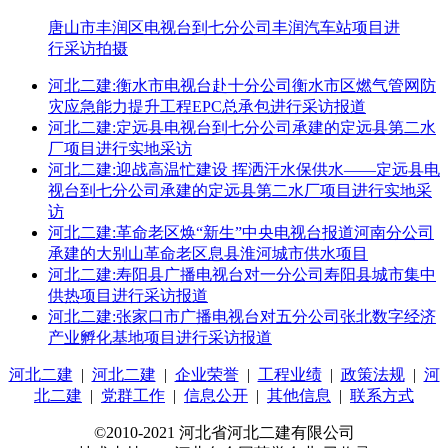
唐山市丰润区电视台到七分公司丰润汽车站项目进
行采访拍摄
河北二建:衡水市电视台赴十分公司衡水市区燃气管网防
灾应急能力提升工程EPC总承包进行采访报道
河北二建:定远县电视台到七分公司承建的定远县第二水
厂项目进行实地采访
河北二建:迎战高温忙建设 挥洒汗水保供水——定远县电
视台到七分公司承建的定远县第二水厂项目进行实地采
访
河北二建:革命老区焕“新生”中央电视台报道河南分公司
承建的大别山革命老区息县淮河城市供水项目
河北二建:寿阳县广播电视台对一分公司寿阳县城市集中
供热项目进行采访报道
河北二建:张家口市广播电视台对五分公司张北数字经济
产业孵化基地项目进行采访报道
河北二建
|
河北二建
|
企业荣誉
|
工程业绩
|
政策法规
|
河
北二建
|
党群工作
|
信息公开
|
其他信息
|
联系方式
©2010-2021 河北省河北二建有限公司