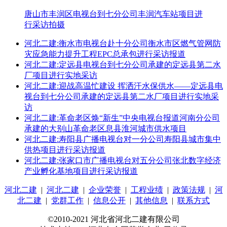
唐山市丰润区电视台到七分公司丰润汽车站项目进
行采访拍摄
河北二建:衡水市电视台赴十分公司衡水市区燃气管网防
灾应急能力提升工程EPC总承包进行采访报道
河北二建:定远县电视台到七分公司承建的定远县第二水
厂项目进行实地采访
河北二建:迎战高温忙建设 挥洒汗水保供水——定远县电
视台到七分公司承建的定远县第二水厂项目进行实地采
访
河北二建:革命老区焕“新生”中央电视台报道河南分公司
承建的大别山革命老区息县淮河城市供水项目
河北二建:寿阳县广播电视台对一分公司寿阳县城市集中
供热项目进行采访报道
河北二建:张家口市广播电视台对五分公司张北数字经济
产业孵化基地项目进行采访报道
河北二建
|
河北二建
|
企业荣誉
|
工程业绩
|
政策法规
|
河
北二建
|
党群工作
|
信息公开
|
其他信息
|
联系方式
©2010-2021 河北省河北二建有限公司