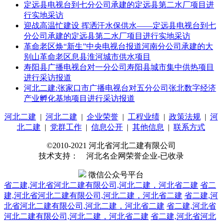
定远县电视台到七分公司承建的定远县第二水厂项目进
行实地采访
迎战高温忙建设 挥洒汗水保供水——定远县电视台到七
分公司承建的定远县第二水厂项目进行实地采访
革命老区焕“新生”中央电视台报道河南分公司承建的大
别山革命老区息县淮河城市供水项目
寿阳县广播电视台对一分公司寿阳县城市集中供热项目
进行采访报道
河北二建:张家口市广播电视台对五分公司张北数字经济
产业孵化基地项目进行采访报道
河北二建
|
河北二建
|
企业荣誉
|
工程业绩
|
政策法规
|
河
北二建
|
党群工作
|
信息公开
|
其他信息
|
联系方式
©2010-2021 河北省河北二建有限公司
技术支持： 河北名企网荣誉企业-已收录
徵信公众号平台
省二建,河北省河北二建有限公司,河北二建，河北省二建
省二
建,河北省河北二建有限公司,河北二建，河北省二建
省二建,河
北省河北二建有限公司,河北二建，河北省二建
省二建,河北省
河北二建有限公司,河北二建，河北省二建
省二建,河北省河北