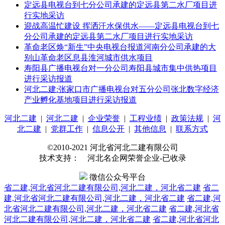
定远县电视台到七分公司承建的定远县第二水厂项目进
行实地采访
迎战高温忙建设 挥洒汗水保供水——定远县电视台到七
分公司承建的定远县第二水厂项目进行实地采访
革命老区焕“新生”中央电视台报道河南分公司承建的大
别山革命老区息县淮河城市供水项目
寿阳县广播电视台对一分公司寿阳县城市集中供热项目
进行采访报道
河北二建:张家口市广播电视台对五分公司张北数字经济
产业孵化基地项目进行采访报道
河北二建
|
河北二建
|
企业荣誉
|
工程业绩
|
政策法规
|
河
北二建
|
党群工作
|
信息公开
|
其他信息
|
联系方式
©2010-2021 河北省河北二建有限公司
技术支持： 河北名企网荣誉企业-已收录
徵信公众号平台
省二建,河北省河北二建有限公司,河北二建，河北省二建
省二
建,河北省河北二建有限公司,河北二建，河北省二建
省二建,河
北省河北二建有限公司,河北二建，河北省二建
省二建,河北省
河北二建有限公司,河北二建，河北省二建
省二建,河北省河北