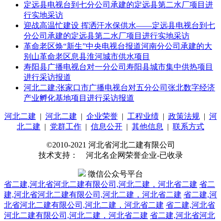
定远县电视台到七分公司承建的定远县第二水厂项目进
行实地采访
迎战高温忙建设 挥洒汗水保供水——定远县电视台到七
分公司承建的定远县第二水厂项目进行实地采访
革命老区焕“新生”中央电视台报道河南分公司承建的大
别山革命老区息县淮河城市供水项目
寿阳县广播电视台对一分公司寿阳县城市集中供热项目
进行采访报道
河北二建:张家口市广播电视台对五分公司张北数字经济
产业孵化基地项目进行采访报道
河北二建
|
河北二建
|
企业荣誉
|
工程业绩
|
政策法规
|
河
北二建
|
党群工作
|
信息公开
|
其他信息
|
联系方式
©2010-2021 河北省河北二建有限公司
技术支持： 河北名企网荣誉企业-已收录
徵信公众号平台
省二建,河北省河北二建有限公司,河北二建，河北省二建
省二
建,河北省河北二建有限公司,河北二建，河北省二建
省二建,河
北省河北二建有限公司,河北二建，河北省二建
省二建,河北省
河北二建有限公司,河北二建，河北省二建
省二建,河北省河北