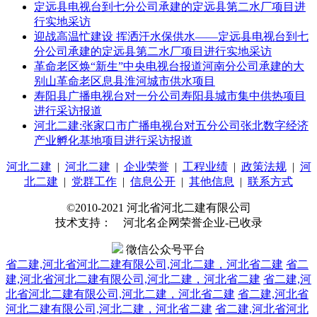
定远县电视台到七分公司承建的定远县第二水厂项目进
行实地采访
迎战高温忙建设 挥洒汗水保供水——定远县电视台到七
分公司承建的定远县第二水厂项目进行实地采访
革命老区焕“新生”中央电视台报道河南分公司承建的大
别山革命老区息县淮河城市供水项目
寿阳县广播电视台对一分公司寿阳县城市集中供热项目
进行采访报道
河北二建:张家口市广播电视台对五分公司张北数字经济
产业孵化基地项目进行采访报道
河北二建
|
河北二建
|
企业荣誉
|
工程业绩
|
政策法规
|
河
北二建
|
党群工作
|
信息公开
|
其他信息
|
联系方式
©2010-2021 河北省河北二建有限公司
技术支持： 河北名企网荣誉企业-已收录
徵信公众号平台
省二建,河北省河北二建有限公司,河北二建，河北省二建
省二
建,河北省河北二建有限公司,河北二建，河北省二建
省二建,河
北省河北二建有限公司,河北二建，河北省二建
省二建,河北省
河北二建有限公司,河北二建，河北省二建
省二建,河北省河北