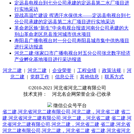
定远县电视台到七分公司承建的定远县第二水厂项目进
行实地采访
迎战高温忙建设 挥洒汗水保供水——定远县电视台到七
分公司承建的定远县第二水厂项目进行实地采访
革命老区焕“新生”中央电视台报道河南分公司承建的大
别山革命老区息县淮河城市供水项目
寿阳县广播电视台对一分公司寿阳县城市集中供热项目
进行采访报道
河北二建:张家口市广播电视台对五分公司张北数字经济
产业孵化基地项目进行采访报道
河北二建
|
河北二建
|
企业荣誉
|
工程业绩
|
政策法规
|
河
北二建
|
党群工作
|
信息公开
|
其他信息
|
联系方式
©2010-2021 河北省河北二建有限公司
技术支持： 河北名企网荣誉企业-已收录
徵信公众号平台
省二建,河北省河北二建有限公司,河北二建，河北省二建
省二
建,河北省河北二建有限公司,河北二建，河北省二建
省二建,河
北省河北二建有限公司,河北二建，河北省二建
省二建,河北省
河北二建有限公司,河北二建，河北省二建
省二建,河北省河北