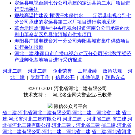
定远县电视台到七分公司承建的定远县第二水厂项目进
行实地采访
迎战高温忙建设 挥洒汗水保供水——定远县电视台到七
分公司承建的定远县第二水厂项目进行实地采访
革命老区焕“新生”中央电视台报道河南分公司承建的大
别山革命老区息县淮河城市供水项目
寿阳县广播电视台对一分公司寿阳县城市集中供热项目
进行采访报道
河北二建:张家口市广播电视台对五分公司张北数字经济
产业孵化基地项目进行采访报道
河北二建
|
河北二建
|
企业荣誉
|
工程业绩
|
政策法规
|
河
北二建
|
党群工作
|
信息公开
|
其他信息
|
联系方式
©2010-2021 河北省河北二建有限公司
技术支持： 河北名企网荣誉企业-已收录
徵信公众号平台
省二建,河北省河北二建有限公司,河北二建，河北省二建
省二
建,河北省河北二建有限公司,河北二建，河北省二建
省二建,河
北省河北二建有限公司,河北二建，河北省二建
省二建,河北省
河北二建有限公司,河北二建，河北省二建
省二建,河北省河北